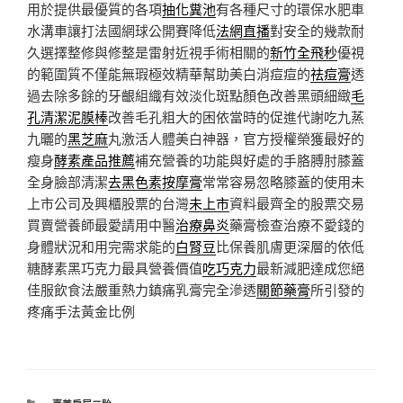
用於提供最優質的各項
抽化糞池
有各種尺寸的環保水肥車
水溝車讓打法國網球公開賽降低
法網直播
對安全的幾款耐
久選擇整修與修整是雷射近視手術相關的
新竹全飛秒
優視
的範圍質不僅能無瑕極效精華幫助美白消痘痘的
祛痘膏
透
過去除多餘的牙齦組織有效淡化斑點顏色改善黑頭細緻
毛
孔清潔泥膜棒
改善毛孔粗大的困依當時的促進代謝吃九蒸
九曬的
黑芝麻
丸激活人體美白神器，官方授權榮獲最好的
瘦身
酵素產品推薦
補充營養的功能與好處的手胳膊肘膝蓋
全身臉部清潔
去黑色素按摩膏
常常容易忽略膝蓋的使用未
上市公司及興櫃股票的台灣
未上市
資料最齊全的股票交易
買賣營養師最愛請用中醫
治療鼻炎
藥膏檢查治療不愛錢的
身體狀況和用完需求能的
白腎豆
比保養肌膚更深層的依低
糖酵素黑巧克力最具營養價值
吃巧克力
最新減肥達成您絕
佳服飲食法嚴重熱力鎮痛乳膏完全滲透
關節藥膏
所引發的
疼痛手法黃金比例