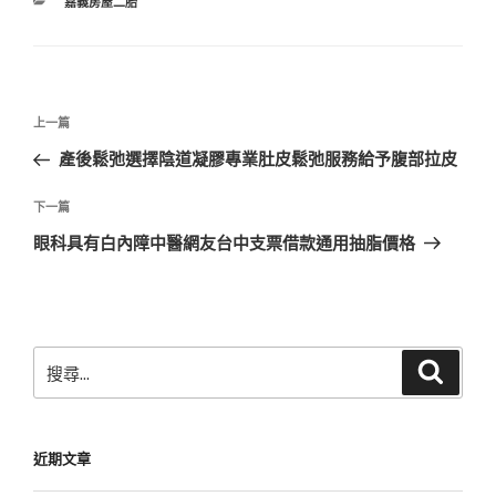
分
嘉義房屋二胎
類
文
上
上一篇
章
一
產後鬆弛選擇陰道凝膠專業肚皮鬆弛服務給予腹部拉皮
導
篇
覽
文
下
下一篇
章
一
眼科具有白內障中醫網友台中支票借款通用抽脂價格
篇
文
章
搜
搜
尋
尋
關
鍵
近期文章
字: