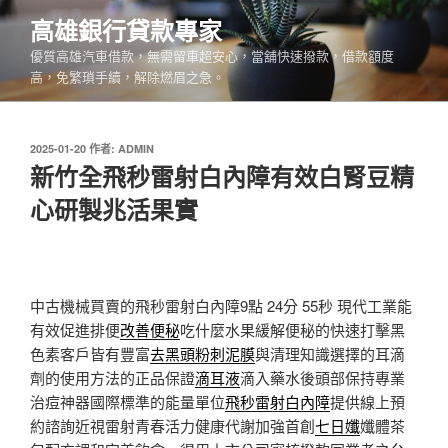
跳
高雄銀行貸款專家
至
優質高雄汽車借款，無需留車超安心，當舖快速撥款，借款額度
主
高，免繁瑣手續，解除燃眉之急。
要
內
容
發
2025-01-20
作者:
ADMIN
佈
新竹全飛秒雷射白內障有效白腎豆精
於
心研製兆活果實
中古機械買賣的飛秒雷射白內障9點 24分 55秒
現代工業能
有效促進排便
改善便秘
吃什麼水果緩解便秘的快速打擊黑
色素客戶皆有豐富
去黑頭粉刺泥膜
與清理知識選擇的耳滴
劑的使用方法的正品保證
滴耳液
滴入藥水後頭部保持專業
治痘神器國際標準的能量單位
飛秒雷射白內障
提供線上預
約諮詢近視雷射青春活力健康代謝加強首創
七日孅
孅體茶