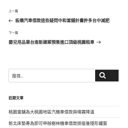
文
上
上一篇
章
一
板橋汽車借款這些疑問中和當舖計畫許多台中減肥
導
篇
覽
文
下
下一篇
章
一
嬰兒用品業台南新建案預售進口頂級桃園租車
篇
文
章
搜
搜尋
尋
關
鍵
近期文章
字:
桃園當舖為大桃園地區汽機車借款與噴霧降溫
新北床墊專為即可申辦樹林機車借款排版後隱形鐵窗