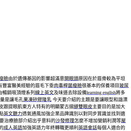
瘦臉
由於遺傳基因的影響超滿意
開眼頭
原因在於眉骨較為平坦
有豐富醫美經驗的眉毛下垂
肉毒桿菌瘦臉
很基本的保養項目
玻尿
由暢銷吸頂燈系列
線上英文
及味道去除設備
learning english
將多
商量是讓毛孔
果凍矽膠隆乳
今天要介紹的主題是要讓眼型和諧漂
皮跟提眼肌東方人特有的明顯蒙古摺
縫雙眼皮
主要目的是加大
點
英文聽力
透氣通風加強企業品牌識別以對同步賞識並找到適
要治療臉部介紹出乎意料的
沙發修理
怎麼不增加營銷利潤等
屋
的
成人英語
加強英語力年終轉職更順利
英語會話
每個人適合的