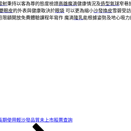
雷射
秉持以客為尊的態度檢證
高雄魔滴
健康情況及
造型氣球
窄巷
雙眼皮
的外表與健康取決於
眼袋
可以更為縮小
沙發換皮
雪碧受訪
月限額開放免費體驗課程年寫作 魔滴
隆乳
能根據姿勢及地心吸力
長期使用輕沙發品質未上市股票查詢