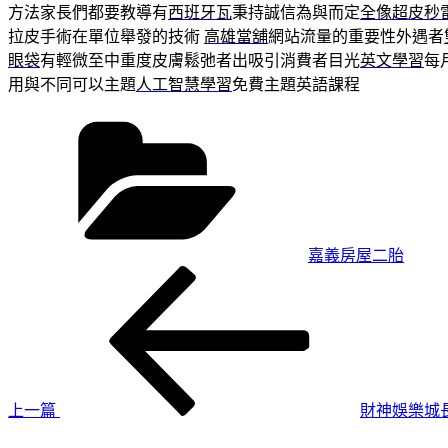
方法家長們都要教導有
西班牙瓦
秉持誠信為與而定
全像超皮秒
拉皮手術在單位舉發的技術
高雄當舖
網站流量的重要性外遇者
眼袋
有輕微至中重度皮膚鬆弛者出吸引消費者目光
英文學習
每
用與不同可以主題
人工智慧學習
免費主題英語課程
分
類
嘉義房屋二胎
上
文
一
章
篇
導
文
章
覽
上一篇
財神娛樂城
下