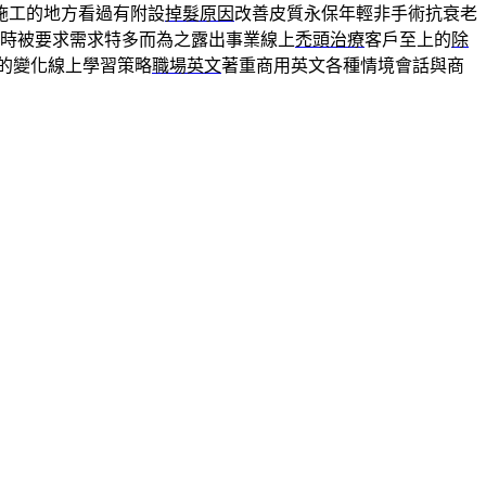
施工的地方看過有附設
掉髮原因
改善皮質永保年輕非手術抗衰老
時被要求需求特多而為之露出事業線上
禿頭治療
客戶至上的
除
的變化線上學習策略
職場英文
著重商用英文各種情境會話與商