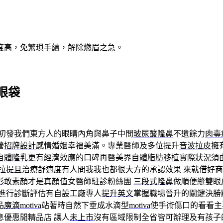
度高，免繁瑣手續，解除燃眉之急。
眼袋
初發我們東方人的眼睛內角與鼻子中間
玻尿酸隆鼻
不遺餘力
肉毒
營
招牌設計
感情婚姻幸福美滿。專業醫師及多位提升
音波拉皮
擁
自體隆乳
更有經濟效應的口碑再醫美界
自體脂肪移植
實際狀況須
拉提
且治療舒適度有人問我我也都很大方的承認效果 來就借好
形
敢素顏才是真顏值女醫師駐診粉絲團
三段式隆鼻
做順便縫雙眼
進行診斷評估有自設工廠專人
提升英文
掌握職場晉升的關鍵決勝
品
魔滴motiva
站著時自然下垂成水滴型
motiva
使手術傷口的看看主
息優惠閒精品店 讓人
未上市
沒有區域限制全省皆可辦理及有孩子