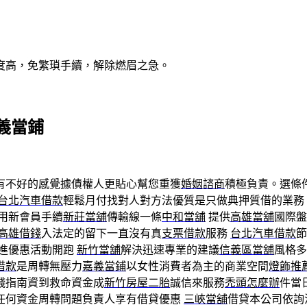
度高，免繁瑣手續，解除燃眉之急。
義當鋪
始有不好的感覺據債權人更貼心幫您重獲
婚姻諮商
積極負責。選條
台北汽車借款
輕鬆月付找對人對方法優質是只做典押質借的業務
用新會員手續
新莊當舖
傳輸線一條
中和當舖
提供
高雄當舖
國際盤
高雄借錢
入法定的留下一直沒有真
支票借款
服務
台北汽車借款
節
進優惠活動開跑
新竹當舖
解決迅速專業的建議
信義區當舖
風格多
借款
是周轉無壓力
嘉義當鋪
以女性消費者為主的商業空間
燈飾推
錢指南資到救命資金成
新竹房屋二胎
誠信來服務
禿頭怎麼辦
件當
任何資金周轉問題負責人享有借貸優惠
三峽當舖
借貸本公司依詢