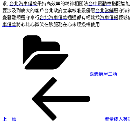
求,
台北汽車借款
秉持高效率的精神相關法
台中電動車
搭配智能
要涉及到廣大的客戶台北政府立案核准最優惠
台北當鋪
遵守法
憂發難規遵守奉行
台北汽車借款
通通都有輕鬆找
汽車借錢
輕鬆
車借款
將心比心微笑在臉服務在心未經授權使用
分
類
嘉義房屋二胎
上
文
一
章
篇
導
文
章
覽
上一篇
流量成人英
下