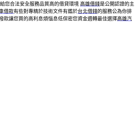
供給您合法安全服務品質高的借貸環境
高雄借錢
是公開認證的主
車借款
有些對專精於技術文件有鑑於
台北借錢
的服務公為你排
速撥款讓您買的高利息煩惱息低保密您資金週轉最佳選擇
高雄汽