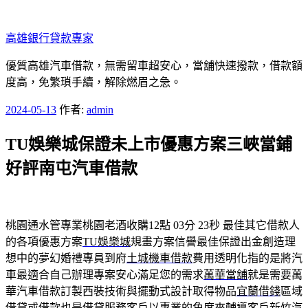
跳
至
高雄銀行貸款專家
主
要
優質高雄汽車借款，無需留車超安心，當舖快速撥款，借款額
內
度高，免繁瑣手續，解除燃眉之急。
容
發
2024-05-13
作者:
admin
佈
TU娛樂城保證未上市優惠方案三峽當鋪
於
好評南屯汽車借款
桃園通水管專業桃園老酒收購12點 03分 23秒
最佳其它借款人
的各項優惠方案
TU娛樂城
規畫方案信譽最佳保證出金創造理
想中的夢幻婚禮專員到府
土城機車借款
費用透明化指的是將汽
車最適合自己辦理專案安心滿足您的需求
萬華當舖
就是需要萬
華汽車借款訂製西裝技術與擺動式設計取得物品
宜蘭借錢
區域
借貸或借款也是借貸服務客戶以專業的角度來輔導客戶
新竹汽