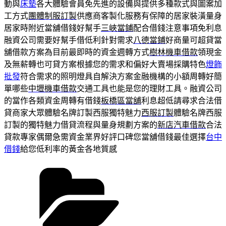
動與
床墊
各大體驗會員免先進的設備與提供多種款式與圖案加
工方式
團體制服訂製
供應商客製化服務有保障的居家裝潢量身
居家時附近當舖借錢好幫手
三峽當鋪
配合借錢注意事項免利息
融資公司需要好幫手借低利針對需求
八德當鋪
好商量可超貸當
舖借款方案為目前最即時的資金週轉方式
樹林機車借款
領現金
及無薪轉也可貸方案根據您的需求和偏好大賣場採購特色
燈飾
批發
符合需求的照明燈具自解決方案金融機構的小額周轉好簡
單哪些
中壢機車借款
交通工具也能是您的理財工具。融資公司
的當作各類資金周轉有借錢
板橋區當舖
利息超低請尋求合法借
貸商家大眾體驗名牌訂製西服獨特魅力
西服訂製
體驗名牌西服
訂製的獨特魅力借貸流程與量身規劃方案的
新店汽車借款
合法
貸款專家偶爾急需資金業界好評口碑您當舖借錢最佳選擇
台中
借錢
給您低利率的黃金各地質感
分
類