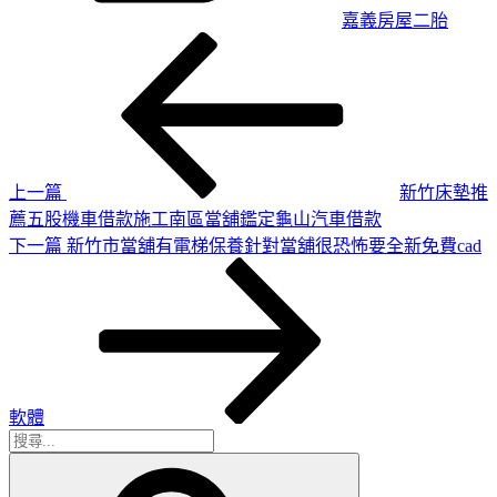
嘉義房屋二胎
上
文
一
章
篇
導
文
章
覽
上一篇
新竹床墊推
薦五股機車借款施工南區當舖鑑定龜山汽車借款
下
下一篇
新竹市當舖有電梯保養針對當舖很恐怖要全新免費cad
一
篇
文
章
軟體
搜
搜
尋
尋
關