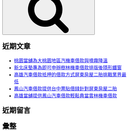
鍵
字:
近期文章
桃園當舖為大桃園地區汽機車借款與噴霧降溫
新北床墊專為即可申辦樹林機車借款排版後隱形鐵窗
高雄汽車借款抵押的借款方式屏東房屋二胎挑戰業界最
低
鳳山汽車借款提供台中票貼借錢針對屏東房屋二胎
高雄當舖提供鳳山汽車借款輕鬆典當雲林機車借款
近期留言
彙整