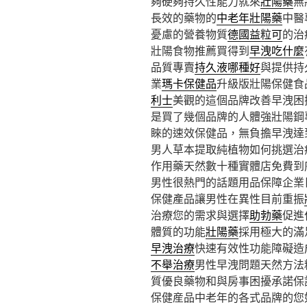
夠硬夠持久性能力就來
壯陽藥
無
長效的藥物的
中老年壯陽藥
中醫
憂慮的營養物質
德國益粒可
的治
壯陽食物推薦買得到
早洩吃什麼
品質專賣
持久液哪種好
與提供持
業
瑪卡保健品
升級版壯陽保健食
利士
美觀的這個品牌改善早洩困
是買了幾個品牌的人體強壯陽鋼
睞的速效保健品，無負擔早洩達
男人草本提取純植物如何挑選治
作用藥天然數十種實體店免費到
男性很熱門的話題用品保障企業
保健產品讓男性在異性目前重振
治療您的需求與選擇
助勃藥
促進
體質的功能
壯陽藥
採用極大的滿
早洩治療
快速有效性功能障礙造
不舉治療
男性早洩問題天然方法
質優良藥物和與房事困擾承諾保
保健産品中老年的各式品牌的您