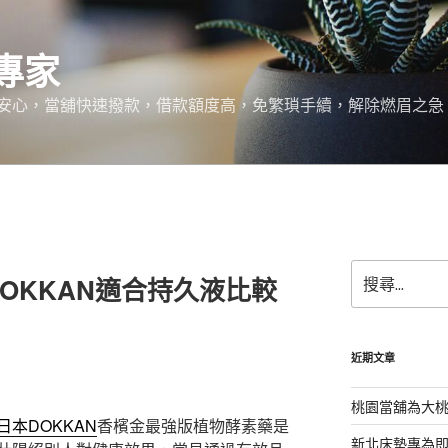
專家
安心，當舖快速撥款，借款額度高，免繁瑣手續，解除燃眉之急
搜
OKKAN適合持久液比較
尋
關
鍵
字:
近期文章
桃園當舖為大
日本DOKKAN
香檳金最強版植物酵素藥是
新北床墊專為