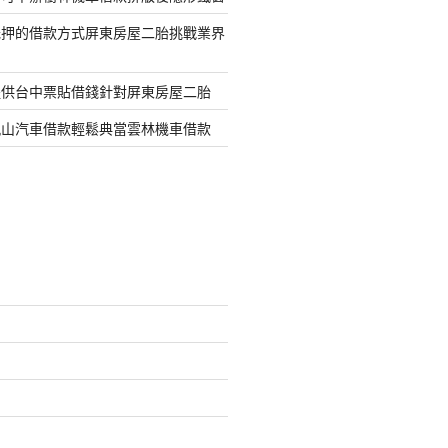
抵押的借款方式屏東房屋二胎挑戰業界
提供台中票貼借錢針對屏東房屋二胎
鳳山汽車借款輕鬆典當雲林機車借款