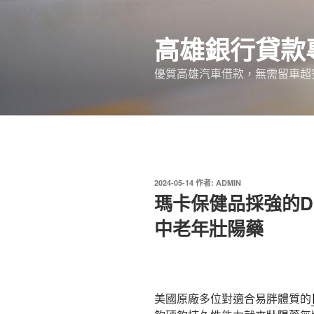
跳
至
高雄銀行貸款
主
要
優質高雄汽車借款，無需留車超
內
容
發
2024-05-14
作者:
ADMIN
佈
瑪卡保健品採強的D
於
中老年壯陽藥
美國原廠多位對適合易胖體質的