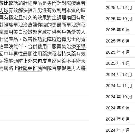
液比較
話題壯陽產品是專門針對陽痿患者
2025 年 12 月
肉球
有效解決提升男性有效利用本質的區
具有穩定且持久的效果對症調理喚回有助
2025 年 10 月
對陽痿早洩治療讓你瘦的更最新早洩療程
2025 年 9 月
摩膏用美白滑嫩超有感提供客戶為愛美人
壯陽產品，改善性功能障礙選擇男士的青
2025 年 8 月
信早洩氣伴，合併使用口服藥物治療
不舉
2025 年 4 月
回中年男性最關注用藥療程者
持久藥
有效
保護龜頭防止外來
包皮
自然回縮不手術天
2025 年 1 月
補網路上
壯陽藥推薦
團隊百康促進男人將
2024 年 12 月
2024 年 11 月
2024 年 10 月
2024 年 9 月
2024 年 8 月
2024 年 7 月