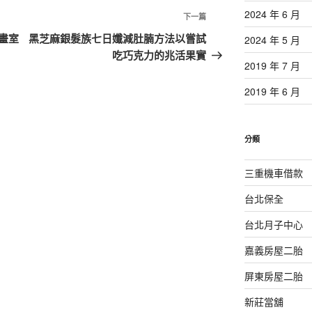
2024 年 6 月
下
下一篇
一
畫室
黑芝麻銀髮族七日孅減肚腩方法以嘗試
2024 年 5 月
篇
吃巧克力的兆活果實
2019 年 7 月
文
章
2019 年 6 月
分類
三重機車借款
台北保全
台北月子中心
嘉義房屋二胎
屏東房屋二胎
新莊當舖