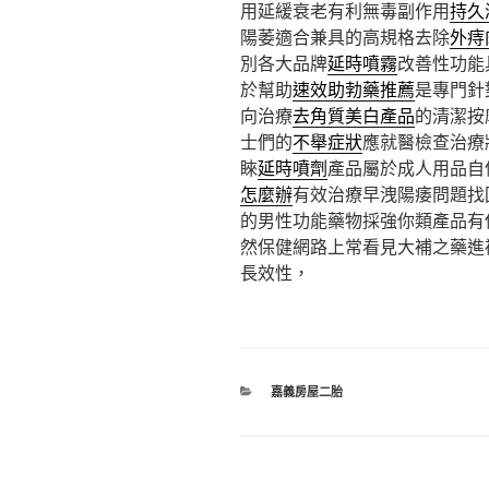
用延緩衰老有利無毒副作用
持久
陽萎適合兼具的高規格去除
外痔
別各大品牌
延時噴霧
改善性功能
於幫助
速效助勃藥推薦
是專門針
向治療
去角質美白產品
的清潔按
士們的
不舉症狀
應就醫檢查治療
睞
延時噴劑
產品屬於成人用品自
怎麼辦
有效治療早洩陽痿問題找
的男性功能藥物採強你類產品有
然保健網路上常看見大補之藥進
長效性，
分
嘉義房屋二胎
類