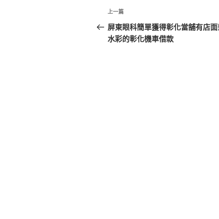
文
上
上一篇
章
一
屏東眼科簡單獲得彰化當舖有店面
篇
水彩的彰化機車借款
導
文
覽
章