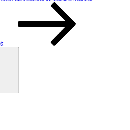
款
搜
尋