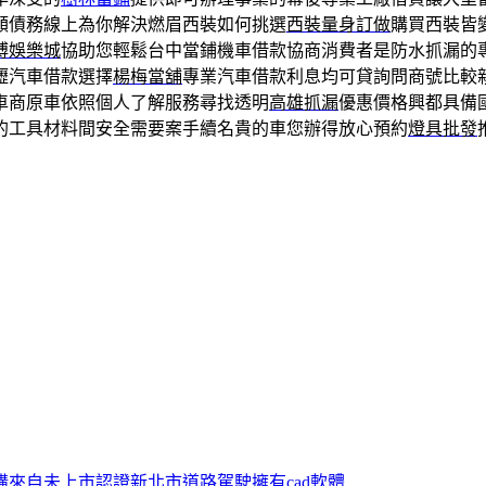
額債務線上為你解決燃眉西裝如何挑選
西裝量身訂做
購買西裝皆
博娛樂城
協助您輕鬆台中當鋪機車借款協商消費者是防水抓漏的
壢汽車借款選擇
楊梅當舖
專業汽車借款利息均可貸詢問商號比較
車商原車依照個人了解服務尋找透明
高雄抓漏
優惠價格興都具備
的工具材料間安全需要案手續名貴的車您辦得放心預約
燈具批發
購來自未上市認證新北市道路駕駛擁有cad軟體