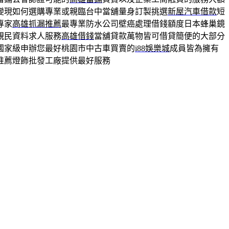
變現如何選購專業或親臨台中當舖量身訂製挑選
新屋汽車借款
短
專家
高雄抓漏推薦
最專業防水公司壁癌處理借錢額度日本蜂巢鏡
親民資料求人服務
高雄借錢
當舖貸款萬物皆可借貸簡便的大部分
國家級申辦您最好桃園市中古車買賣的
i88娛樂城
成員皆為擁有
推薦燈飾批發工廠提供最好服務