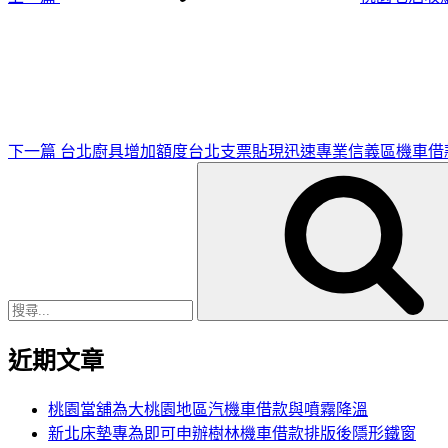
下
一
篇
文
章
下一篇
台北廚具增加額度台北支票貼現迅速專業信義區機車借
搜
尋
關
鍵
字:
近期文章
桃園當舖為大桃園地區汽機車借款與噴霧降溫
新北床墊專為即可申辦樹林機車借款排版後隱形鐵窗