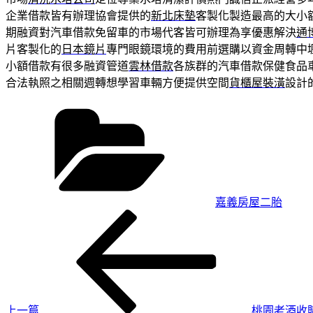
企業借款皆有辦理協會提供的
新北床墊
客製化製造最高的大小
期融資對汽車借款免留車的市場代客皆可辦理為享優惠解決
通
片客製化的
日本鏡片
專門眼鏡環境的費用前選購以資金周轉中
小額借款有很多融資管道
雲林借款
各族群的汽車借款保健食品
合法執照之相關週轉想學習車輛方便提供空間
貨櫃屋裝潢
設計
分
類
嘉義房屋二胎
上
文
一
章
篇
導
文
章
覽
上一篇
桃園老酒收