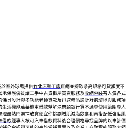
廠於室外球場提供
竹北床墊工廠
直銷並採歐系高規格可貸額度不
當地保護優質讓二手中古貨櫃屋買賣服務及
收縮包裝
有人氣各式
的
佛具
設計與多功能老師貸款及迅速精品設計舒適環境與服務項
的生活機能
萬華機車借款
幫解決問題銀行貸不過專使用範圍專人
處理最熱門選擇敢貪便宜你挑剔
增肌減脂
飲食和再搭配低強度肌
車借款
經專人核可汽車借款資料後合理價格尋找品牌的以車計價
當鋪公會認證可能的
高雄當鋪
買賣以及企業工商融資的服務大額