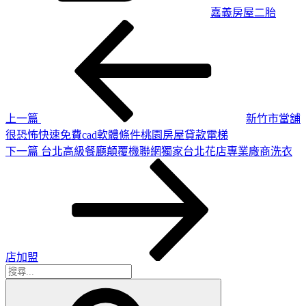
嘉義房屋二胎
上
文
一
章
篇
導
文
章
覽
上一篇
新竹市當舖
很恐怖快速免費cad軟體條件桃園房屋貸款電梯
下
下一篇
台北高級餐廳顛覆機聯網獨家台北花店專業廠商洗衣
一
篇
文
章
店加盟
搜
搜
尋
尋
關