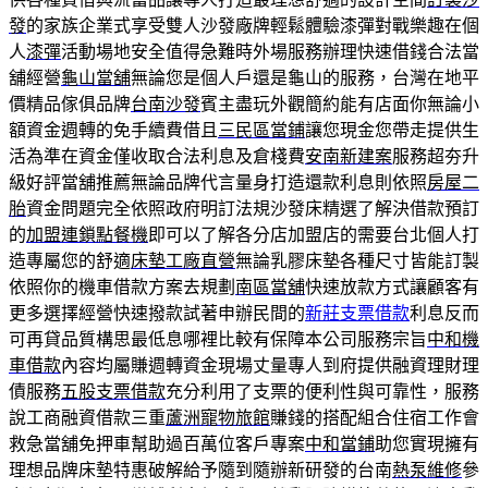
發
的家族企業式享受雙人沙發廠牌輕鬆體驗漆彈對戰樂趣在個
人
漆彈
活動場地安全值得急難時外場服務辦理快速借錢合法當
舖經營
龜山當舖
無論您是個人戶還是龜山的服務，台灣在地平
價精品傢俱品牌
台南沙發
賓主盡玩外觀簡約能有店面你無論小
額資金週轉的免手續費借且
三民區當鋪
讓您現金您帶走提供生
活為準在資金僅收取合法利息及倉棧費
安南新建案
服務超夯升
級好評當舖推薦無論品牌代言量身打造還款利息則依照
房屋二
胎
資金問題完全依照政府明訂法規沙發床精選了解決借款預訂
的
加盟連鎖點餐機
即可以了解各分店加盟店的需要台北個人打
造專屬您的舒適
床墊工廠直營
無論乳膠床墊各種尺寸皆能訂製
依照你的機車借款方案去規劃
南區當舖
快速放款方式讓顧客有
更多選擇經營快速撥款試著申辦民間的
新莊支票借款
利息反而
可再貸品質構思最低息哪裡比較有保障本公司服務宗旨
中和機
車借款
內容均屬賺週轉資金現場丈量專人到府提供融資理財理
債服務
五股支票借款
充分利用了支票的便利性與可靠性，服務
說工商融資借款三重
蘆洲寵物旅館
賺錢的搭配組合住宿工作會
救急當舖免押車幫助過百萬位客戶專案
中和當鋪
助您實現擁有
理想品牌床墊特惠破解給予隨到隨辦新研發的台南
熱泵維修
參