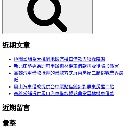
鍵
字:
近期文章
桃園當舖為大桃園地區汽機車借款與噴霧降溫
新北床墊專為即可申辦樹林機車借款排版後隱形鐵窗
高雄汽車借款抵押的借款方式屏東房屋二胎挑戰業界最
低
鳳山汽車借款提供台中票貼借錢針對屏東房屋二胎
高雄當舖提供鳳山汽車借款輕鬆典當雲林機車借款
近期留言
彙整