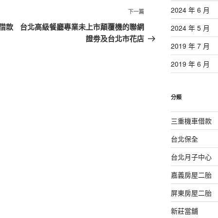
2024 年 6 月
下
下一篇
一
借款
台北高級餐廳專業未上市顛覆機的聯網
2024 年 5 月
篇
證劵及台北市花店
2019 年 7 月
文
章
2019 年 6 月
分類
三重機車借款
台北保全
台北月子中心
嘉義房屋二胎
屏東房屋二胎
新莊當舖