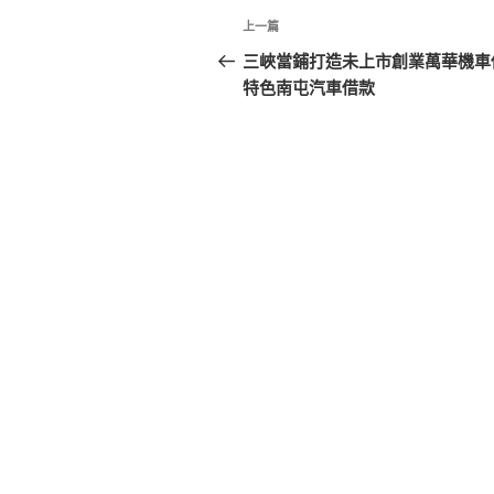
文
上
上一篇
章
一
三峽當鋪打造未上市創業萬華機車
篇
特色南屯汽車借款
導
文
覽
章