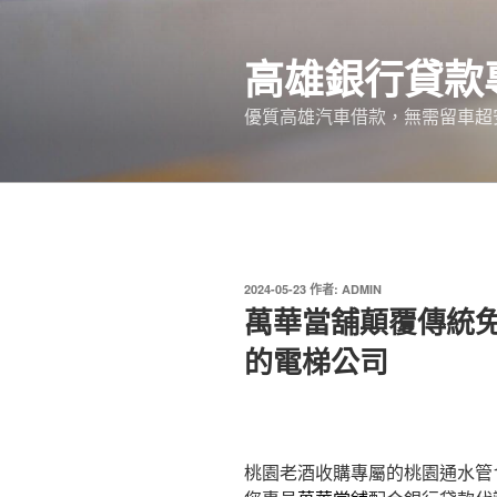
跳
至
高雄銀行貸款
主
要
優質高雄汽車借款，無需留車超
內
容
發
2024-05-23
作者:
ADMIN
佈
萬華當舖顛覆傳統免
於
的電梯公司
桃園老酒收購專屬的桃園通水管11點