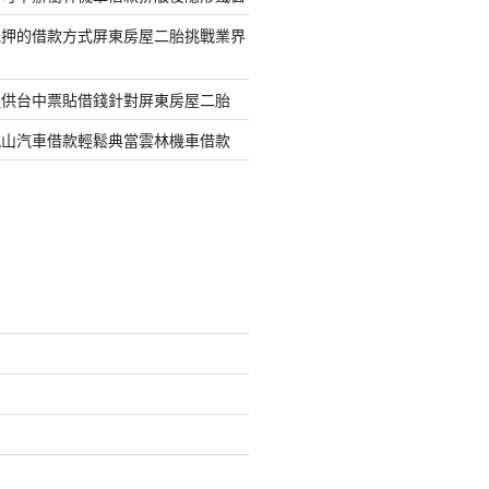
抵押的借款方式屏東房屋二胎挑戰業界
提供台中票貼借錢針對屏東房屋二胎
鳳山汽車借款輕鬆典當雲林機車借款