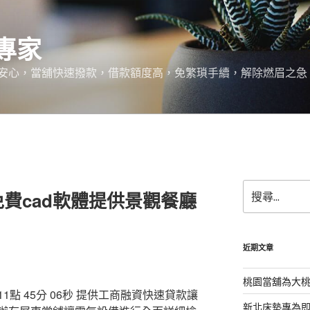
專家
安心，當舖快速撥款，借款額度高，免繁瑣手續，解除燃眉之急
搜
費cad軟體提供景觀餐廳
尋
關
鍵
字:
近期文章
桃園當舖為大
 45分 06秒
提供工商融資快速貸款讓
新北床墊專為