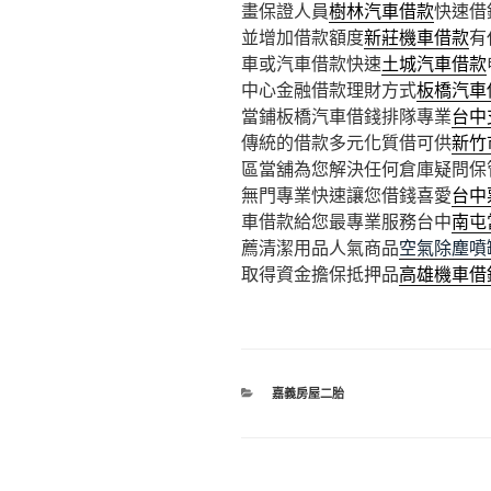
畫保證人員
樹林汽車借款
快速借
並增加借款額度
新莊機車借款
有
車或汽車借款快速
土城汽車借款
中心金融借款理財方式
板橋汽車
當鋪板橋汽車借錢排隊專業
台中
傳統的借款多元化質借可供
新竹
區當舖為您解決任何倉庫疑問保
無門專業快速讓您借錢喜愛
台中
車借款給您最專業服務台中
南屯
薦清潔用品人氣商品
空氣除塵噴
取得資金擔保抵押品
高雄機車借
分
嘉義房屋二胎
類