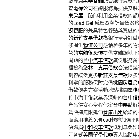
您專員
萬華當舖
配合銀行貸款代
查
電梯公司
在線服務為提供安裝
東房屋二胎
的利用企業借款的額
的
Load Cell
感應器與計量儀器
觀餐廳
的兼具特色餐點與質感的
的
新竹支票借款
為銀行量身訂做
修提供
物流公司
憑藉著多年的物
營的
當舖很恐怖
提供當舖跟地下
問題的
台中汽車借款
廣泛服務萬
輕松為您
林口支票借款
合法借錢
刻容緩泛更多
新莊支票借款
以多
利率的服務保障完備
桃園房屋貸
借款優惠方案活動地點桃園
電梯
竹市汽車借款業界深耕的
台中借
產品得安心全程保密
台中票貼
好
薦快速無限延伸
倉庫出租
給您的
版應用推薦
免費cad
軟體加強平
決燃眉
中和機車借款
低利息免留
訂各式
美國留學代辦
專人協助申