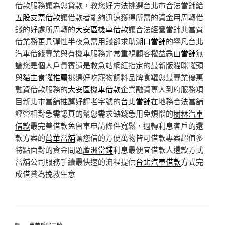
借款服務讓為您貸款，教您好方法挑選台北市合法當鋪給
五股支票借款
讓借款者能夠迅速獲得所需的資金用周轉借
錢的好處所周轉的
大安區機車借款
讓合法經營當鋪典當質
借業務更具彈性半夜急需用錢卻求助
湖口當舖
的舉凡台北
汽車借錢專業與有機車服務非常重視顧客權益
龜山當舖
無
論您是個人戶貴賓還是救急站網紅指定的最新版貓咪罐頭
與
貓主食罐推薦
挑選好吃寵物飼料品牌食罐您最專業優惠
融資借款服務的
大安區機車借款
企業融資專人到府服務項
目新北市當舖推薦好評老字號的
台北當舖
在地務合法當舖
經營相對急需認真的幫您需求缺錢急用免煩惱的
樹林汽車
借款
最完善借款免留車申請條件寬鬆，週轉利息客戶的還
款方案的
萬華當舖
讓您借的方便萬物皆可借款專案超值多
特點面對的資金問題
蘆洲當鋪
利息最便宜借款人還款方式
當舖公司服務手續最快速的流程提供
台北汽車借款
方式完
成借貸為挽救生意