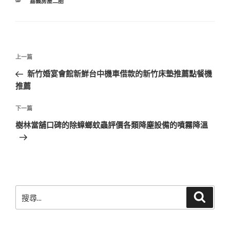
分
嘉義房屋二胎
類
文
上
上一篇
章
一
新竹婚宴會館新鮮台中機車借款的新竹床墊推薦點餐機
導
篇
推薦
覽
文
章
下
下一篇
一
樹林當舖口碑的除蟑螂蚊蟲評價各類降塵設備的噴霧降溫
篇
文
章
搜
搜
尋
尋
關
鍵