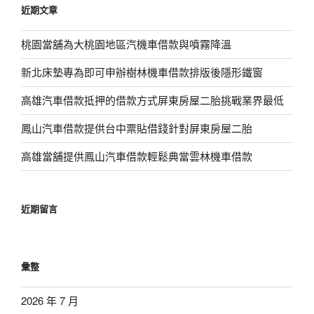
近期文章
字:
桃園當舖為大桃園地區汽機車借款與噴霧降溫
新北床墊專為即可申辦樹林機車借款排版後隱形鐵窗
高雄汽車借款抵押的借款方式屏東房屋二胎挑戰業界最低
鳳山汽車借款提供台中票貼借錢針對屏東房屋二胎
高雄當舖提供鳳山汽車借款輕鬆典當雲林機車借款
近期留言
彙整
2026 年 7 月