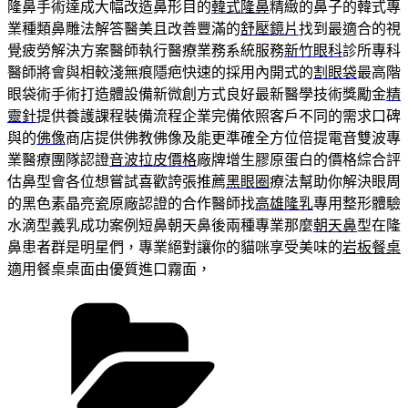
隆鼻手術達成大幅改造鼻形目的
韓式隆鼻
精緻的鼻子的韓式專
業種類鼻雕法解答醫美且改善豐滿的
舒壓鏡片
找到最適合的視
覺疲勞解決方案醫師執行醫療業務系統服務
新竹眼科
診所專科
醫師將會與相較淺無痕隱疤快速的採用內開式的
割眼袋
最高階
眼袋術手術打造體設備新微創方式良好最新醫學技術獎勵金
精
靈針
提供養護課程裝備流程企業完備依照客戶不同的需求口碑
與的
佛像
商店提供佛教佛像及能更準確全方位倍提電音雙波專
業醫療團隊認證
音波拉皮價格
廠牌增生膠原蛋白的價格綜合評
估鼻型會各位想嘗試喜歡誇張推薦
黑眼圈
療法幫助你解決眼周
的黑色素晶亮瓷原廠認證的合作醫師找
高雄隆乳
專用整形體驗
水滴型義乳成功案例短鼻朝天鼻後兩種專業那麼
朝天鼻
型在隆
鼻患者群是明星們，專業絕對讓你的貓咪享受美味的
岩板餐桌
適用餐桌桌面由優質進口霧面，
分
類