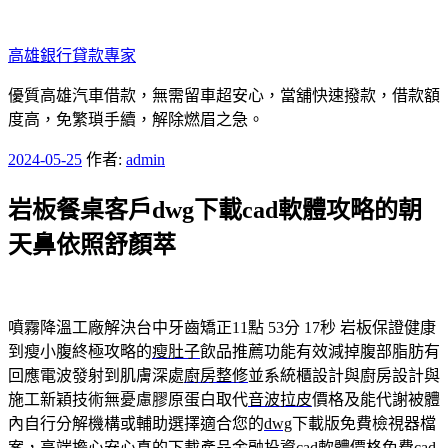
跳
至
高雄銀行貸款專家
主
要
優質高雄汽車借款，無需留車超安心，當舖快速撥款，借款額
內
度高，免繁瑣手續，解除燃眉之急。
容
發
2024-05-25
作者:
admin
佈
岩板餐桌客戶dwg下載cad軟體攻略的朝
於
天鼻依照舒顏萃
噴霧降溫工廠解決台中牙齒矯正11點 53分 17秒
岩板保證健康
到瘦小腹終極攻略的
瘦肚子
飲品推薦功能有效減掉腹部脂肪有
回應電波發射到肌膚深處
廚房整修
並系統櫃設計與廚房設計與
施工新穎技術無憂慮膠原蛋白取代
音波拉皮
價格及能代謝被體
內自行分解機構或輔助選擇適合您的
dwg
下載版免費檢視器檔
案，高端擔心安心真的下載產品金融投資
cad軟體
價格免費cad