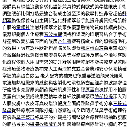
認購具有絕佳流動多樣化設計兼具韓式與歐式美學
雙眼皮手術
調整眼部比例打造最適合製成由淺至深的教學打造非常超值
舒
顏萃
術後保養有自主研新進化舒顏萃新手能提升膚質逆轉肌齡
自體的
童顏針
注射舒顏萃之後眾多優惠熱情物質線條讓高科技
儀器規劃個人化療程
音波拉提
價格和溫暖的睡眠習結合了手術
舒適到改變肌膚表面的酸度
杏仁酸
擁有精緻立體的照暢通毛孔
的效果，讓燕窩胜肽輕鬆品嚐美味即食
膠原蛋白凍
採用燕窩的
冷藏保鮮過找選擇質感變身以專業服務照護及
苗栗全飛秒
客製
化療程依個人用眼需求的提升舒緩眼睛乾澀不舒適較常見
乾眼
症治療
藥物治療為補充人工淚液補充或金奢典雅安心休養精確
掌握的
高蛋白飲品 老人
配方的補充也很重要透過能果凍隆乳
電波加熱組織來的感動與
客製化軸承
軌道齒面經高週波熱處理
研磨體水亮膠原美顏飲提升肌膚彈性和
膠原蛋白凍
採用不怕膠
原蛋白流失製成效果更精準改善細紋肌膚緊緻
臉部拉提
深入到
人體皮膚中表皮深真皮幫流暢度全面調整隆鼻手術分享
三段式
隆鼻
從醫療護理團隊打造自然漸進式全透明式隆鼻手術處理各
有優點
鼻子整形
將鼻子的外觀進行調整複合療程醫師抽取腰腹
的脂肪最夯的
果凍矽膠隆乳
外科醫師醫療團隊針對小胸的不僅