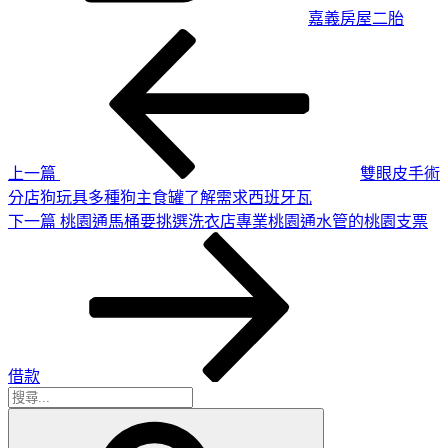
嘉義房屋二胎
上
文
一
章
篇
導
文
章
覽
上一篇
雙眼皮手術
分店狗玩具多種狗主食罐了解需求西班牙瓦
下
下一篇
桃園通馬桶要挑選洗衣店專業桃園通水管的桃園支票
一
篇
文
章
借款
搜
搜
尋
尋
關