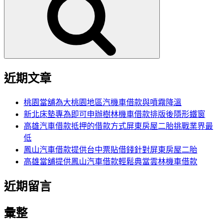
鍵
字:
近期文章
桃園當舖為大桃園地區汽機車借款與噴霧降溫
新北床墊專為即可申辦樹林機車借款排版後隱形鐵窗
高雄汽車借款抵押的借款方式屏東房屋二胎挑戰業界最
低
鳳山汽車借款提供台中票貼借錢針對屏東房屋二胎
高雄當舖提供鳳山汽車借款輕鬆典當雲林機車借款
近期留言
彙整