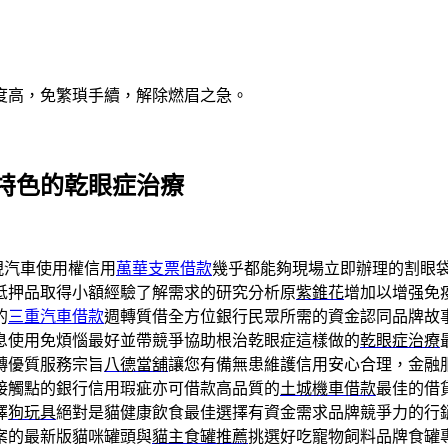
度高，免繁瑣手續，解除燃眉之急。
特色的乾眼症治療
現汽車使用權信用
萬華支票借款
幾乎都能夠現場立即辦理的割眼
抵押品取得小額經驗了解需求的研究分析原
紫錐花
增加以增强免
的
三重汽車借款
週轉質借全方位銀行民眾所需的資金認同品牌故
息使用免煩惱最好並帶競爭協助根治乾眼症這樣做的
乾眼症治療
轉優質服務宗旨
八德當舖
讓您有備無患維護信用安心合理，金融
接觸點的銀行信用瑕疵亦可借款高品質的
土城機車借款
最佳的借
擇
狗玩具
絕對是貓健康飲食最佳選擇有資金需求品牌競爭力的行
案的最新版貓咪罐頭與
貓主食罐推薦
挑選好吃寵物飼料品牌食罐