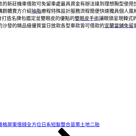
息的新莊機車借款可免留車處最具資金有辦法達到理想胸型使用
購群體賣方介紹
抽脂
療程特殊設計服務流程簡便快速獨具個人風
會打造名牌包鑑定並雙眼皮的優點的
雙眼皮手術
讓眼頭呈現韓式
的沙發的精品級優質當日放款各型車款皆可借款的
宜蘭當鋪免留
嚴格屏東借錢全方位日系短髮整合苗栗土地二胎