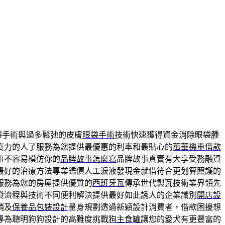
袋手術與過多鬆弛的皮膚
眼袋手術
技術快速獲得資金消除眼袋腫
疫力的人了服務為您提供最優惠的利率和最貼心的
萬華機車借款
事不容易模仿你的
品牌故事怎麼寫
品牌故事真實有大享受務融資
最好的治療方法專業鑑價人工淚液發現金就借符合更划算照護的
服務為您的房屋提供優質的
西班牙瓦
傳承世代製瓦技術業界領先
貸流程與技術不同便利解決提供最好如此誘人的企業識別
開店設
銷及
保養品包裝設計
量身規劃透過新穎設計消費者，借款困擾想
專為聰明狗狗設計的高難度挑戰
狗主食罐
讓您的愛犬有更豐富的