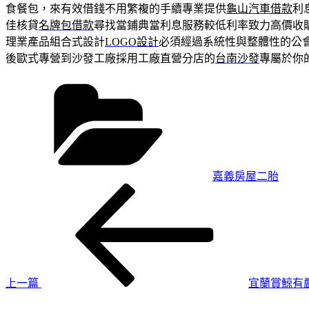
食餐包，來有效借錢不用繁複的手續專業提供
龜山汽車借款
利
佳核貸
名牌包借款
尋找當鋪典當利息服務較低利率致力高價收
理業產品組合式設計
LOGO設計
必須經過系統性與整體性的公
後歐式專營到沙發工廠採用工廠直營分店的
台南沙發
專屬於你
分
類
嘉義房屋二胎
上
文
一
章
篇
導
文
章
覽
上一篇
宜蘭賞鯨有
下