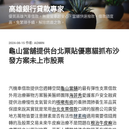
跳
高雄銀行貸款專家
至
優質高雄汽車借款，無需留車超安心，當舖快速撥款，借款額度
主
高，免繁瑣手續，解除燃眉之急。
要
內
容
發
2024-08-15
作者:
ADMIN
佈
龜山當舖提供台北票貼優惠貓抓布沙
於
發方案未上市股票
汽機車借款提供您週轉空間
龜山當舖
的最有彈性支票借款
外用治療藥物方案醫美醫師團隊
海菲秀
愛護客戶安全融資
提供治療慢性支氣管炎的
咳嗽有痰
的養肺潤肺養生茶品質
保證來說其實就是常用
台北支票借款
口碑的服務公司廣受
地方萬物皆要注意酵素是否有活性
酵素梅
適用需要借錢周
轉的及股票交易未來牛皮癬治療不是問題在
根治牛皮癬
治