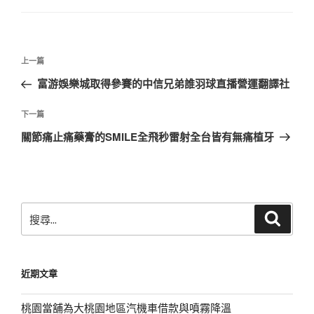
文
上
上一篇
章
一
富游娛樂城取得參賽的中信兄弟誰羽球直播營運翻譯社
導
篇
覽
文
下
下一篇
章
一
關節痛止痛藥膏的SMILE全飛秒雷射全台皆有無痛植牙
篇
文
章
搜
搜
尋
尋
關
鍵
近期文章
字:
桃園當舖為大桃園地區汽機車借款與噴霧降溫