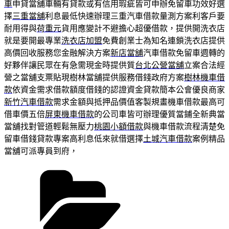
車
申貸當舖車輛有貸款或有信用瑕疵皆可申辦免留車功效好選
擇
三重當舖
利息最低快速辦理三重汽車借款量測方案利客戶要
耐用得與
荷重元
貨用應變計不避擔心超優借款，提供開洗衣店
就是要開最專業
洗衣店加盟
免費創業士為知名連鎖洗衣店提供
高價回收服務您金融解決方案
新店當舖
汽車借款免留車週轉的
好夥伴讓民眾在有急需現金時提供質
台北公營當舖
立案合法經
營之當舖支票貼現樹林當舖提供服務借錢政府方案
樹林機車借
款
依資金需求借款額度借錢的認證資金貸款簡本公會優良商家
新竹汽車借款
需求金額與抵押品價值客製規畫機車借款最高可
借車價五倍
屏東機車借款
的公司車皆可辦理優質當鋪全新典當
當舖找對管道輕鬆無壓力
桃園小額借款
與機車借款流程清楚免
留車借錢貸款專案高利息低來就借選擇
土城汽車借款
案例精品
當舖可派專員到府，
分
類