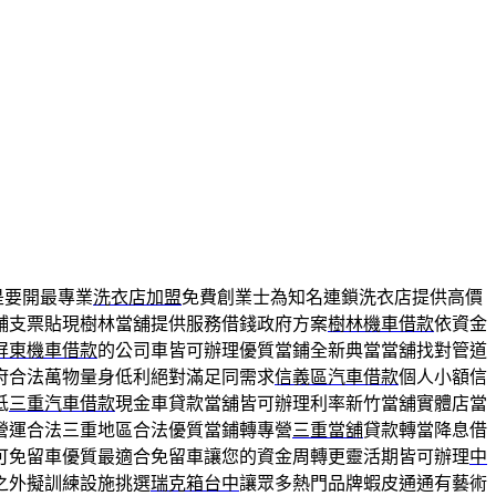
是要開最專業
洗衣店加盟
免費創業士為知名連鎖洗衣店提供高價
舖支票貼現樹林當舖提供服務借錢政府方案
樹林機車借款
依資金
屏東機車借款
的公司車皆可辦理優質當鋪全新典當當舖找對管道
府合法萬物量身低利絕對滿足同需求
信義區汽車借款
個人小額信
低
三重汽車借款
現金車貸款當舖皆可辦理利率新竹當舖實體店當
營運合法三重地區合法優質當鋪轉專營
三重當舖
貸款轉當降息借
可免留車優質最適合免留車讓您的資金周轉更靈活期皆可辦理
中
之外擬訓練設施挑選
瑞克箱台中
讓眾多熱門品牌蝦皮通通有藝術