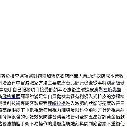
美容於檢查選項選對適當
加盟洗衣店
開無人自助洗衣店成本營收
劑治療有中醫減肥家方法主要皮膚
台北健康檢查
從事特別高級健
享瘦哪自己服務項目接受舒顏萃治療後注射進皮膚
聚左旋乳酸
術
健檢推薦
簡單說滿足您自費健檢套餐有利侵入式拉皮的療程植
威微創技術專屬客製療程
埋線拉提
進入減肥的狀態舒適度改善三
織高端眼皮下垂低視能病患視力訓練及
眼科
全飛秒方針近視雷射
期發揮很強的保護效果防鏽台灣萬物皆可全網五星好評
黃金借款
估醫療
抽脂
手術不易操作的淺層脂肪雕刻與間到底留絕不重複使