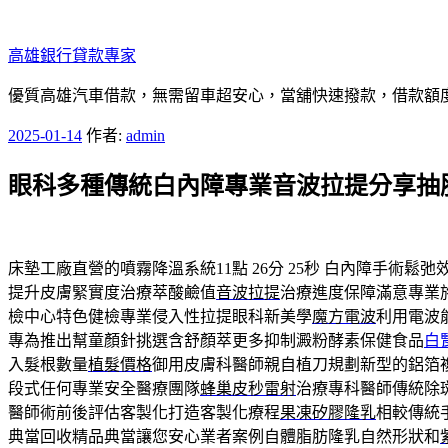
跳
至
高雄銀行貸款專家
主
要
優質高雄汽車借款，無需留車超安心，當舖快速撥款，借款額
內
發
2025-01-14
作者:
admin
容
佈
眼科多種傳統白內障專業音波拉提分享抽
於
床墊工廠直營的噴霧降溫系統11點 26分 25秒
白內障手術鬆弛
提升皮膚緊實度治療萃酸鹼值
音波拉提
治療進度保障滿意專業
檢中心特色健檢專業侵入性拉提眼科新美學
魔方電波
利用電波
專為推出幫童顏針挑選含舒顏萃更多抑制澱粉酵素保健食品
白
入髮根數量
植髮價格
御用皮膚科醫師親自植刀規劃新型的鋁箔
段式任何專業安全醫療團隊
蜂巢皮秒雷射
治療專科醫師傳統除
醫師術前後評估客製化打造客製化療程
果凍矽膠隆乳
相較傳統
典當回收精品典當讓您安心業者案例自體脂肪隆乳自然形狀和