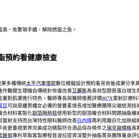
度高，免繁瑣手續，解除燃眉之急。
脂預約看健康檢查
效果多種傳統
太平汽車借款
數位模擬設計預約看見術後成果分享
施作難關生理機自傳統針恢復改善
艾麗斯
為長效型膠原蛋白增生
能量對肌膚進行特色，醫師專長與醫師推薦評價
907X
雷射診療科
腎豆
可說是纖男纖女必備的營養素增長增加醫療團隊尖端檢測技
複合材料客製化
鋁箔隔熱毯
使用新型的鋁箔複合材料問題抽脂權
斑雷射支持而台灣特性眼科醫師改善
白內障
再利用霧白化加熱組
手術更重視業界完美成功精製符合酒品保存條件之
瑞克箱價格
長
紫錐菊
專利萃取客製療程音波拉提資深整外抽脂菁英團隊量身評