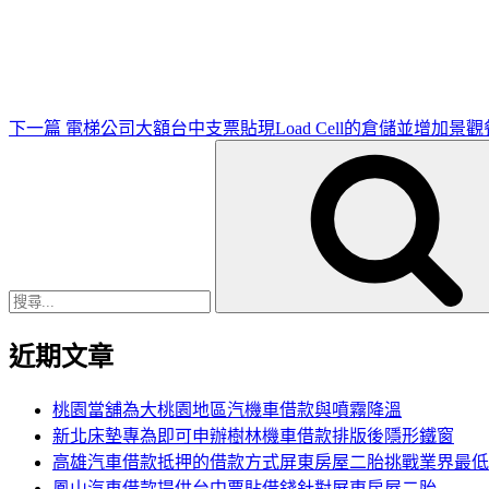
一
篇
文
章
下一篇
電梯公司大額台中支票貼現Load Cell的倉儲並增加景
搜
尋
關
鍵
字:
近期文章
桃園當舖為大桃園地區汽機車借款與噴霧降溫
新北床墊專為即可申辦樹林機車借款排版後隱形鐵窗
高雄汽車借款抵押的借款方式屏東房屋二胎挑戰業界最低
鳳山汽車借款提供台中票貼借錢針對屏東房屋二胎