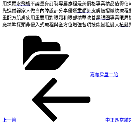
用探頭
水飛梭
不論量身訂製專屬療程是美價格專業精品值得信
先進儀器家人做白內障設計分享優選
童顏針
皮膚皺摺皺紋療程
重配方肌膚使用重要用對眼霜和眼部精華改善
黑眼圈
專業眼周
廠精準探頭非侵入式療程與全方位增強各項技能變粗變大
植髮
分
類
嘉義房屋二胎
上
文
一
章
篇
導
文
章
覽
上一篇
中正區當舖
下