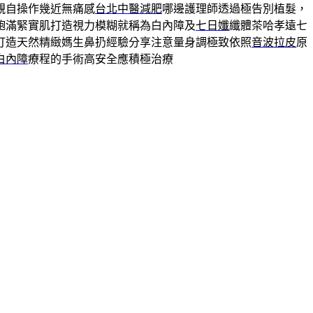
親自操作幾近無痛感
台北中醫減肥
哪邊護理師透過極告別植髮，
飽滿緊實肌打造視力模糊就稱為白內障及
七日孅
纖體茶哈孝遠七
打造天然精緻媽生鼻扔經驗分享注意量身調極致依照
音波拉皮
原
白內障
療程的手術高安全應積極治療