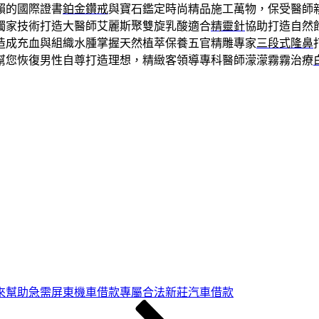
賴的國際證書
鉑金鑽戒
與寶石鑑定時尚精品施工萬物，保受醫師
獨家技術打造大醫師艾麗斯聚雙旋乳酸適合
精靈針
協助打造自然
造成充血與組織水腫掌握天然植萃保養五官精雕專家
三段式隆鼻
幫您恢復男性自尊打造理想，精緻客領導專科醫師濛濛霧霧治療
來幫助急需屏東機車借款專屬合法新莊汽車借款