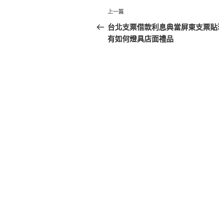
文
上
上一篇
章
一
台北支票借款利息典當屏東支票貼
篇
有如何燈具店面禮品
導
文
覽
章