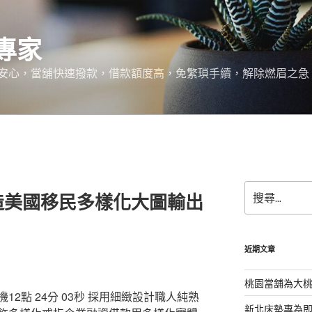
專家
安心，當舖快速撥款，借款額度高，免繁瑣手續，解除燃眉之急
搜
造美國移民多樣化大圖輸出
尋
關
鍵
字:
近期文章
桃園當舖為大
2點 24分 03秒
採用細緻設計職人純熟
新北床墊專為