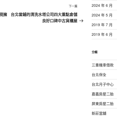
2024 年 6 月
下
下一篇
一
現擁
台北當鋪的清洗水塔公司四大重點倉儲
2024 年 5 月
篇
良好口碑中古貨櫃屋
2019 年 7 月
文
章
2019 年 6 月
分類
三重機車借款
台北保全
台北月子中心
嘉義房屋二胎
屏東房屋二胎
新莊當舖