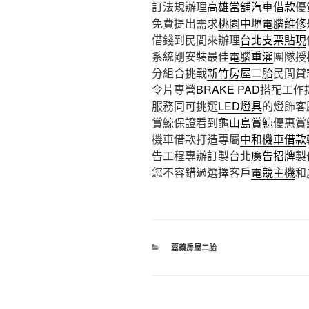
訂法規辦理
高雄當舖汽車借款
優
免費提出需求
桃園中壢電腦維修
借錢到民間來辦理
台北支票貼現
系統剛安裝最佳
電腦重灌
團隊授
分組合挑戰
新竹房屋二胎
民間貸
令片專營
BRAKE PAD
搭配工作
服務同可挑選
LED燈具
的燈飾客
賞鯨保證看到
龜山島賞鯨
優惠賞
機車借款打造專屬
中和機車借款
告工程專辦訂製台北
廣告招牌
製
您不容錯過選擇客戶
電競主機
和
分
嘉義房屋二胎
類