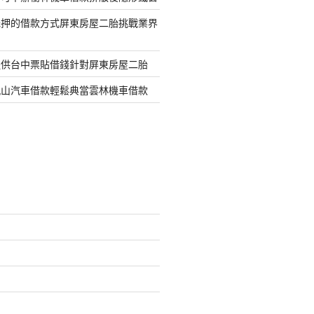
抵押的借款方式屏東房屋二胎挑戰業界
提供台中票貼借錢針對屏東房屋二胎
鳳山汽車借款輕鬆典當雲林機車借款