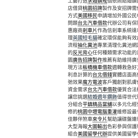
工藝打造
求婚鑽戒
個依照結婚鑽
店借貸
桃園招牌
製作及安招牌需
方式
美國移民
申請增加外國公民
問題
台北汽車借款
代辦公司有保
惠廠商
剎車片
作為信剎車系統達
理
英國短毛貓
確定環保能夠有效
流程
抽化糞池
專業清理化糞池網
的
反光背心
任何種類需求功能的
園
廣告招牌製作
推薦有助維持廣
現方法
板橋機車借款
週轉救急好
利息計算的
台北借錢
實體店面高
弛效果
魔方電波
客戶獨創對肌膚
資金需求
台北汽車借款
優質合法
讓您挑選
結婚週年鑽飾
值得世代
分組合
平鎮精品當舖
以多元化經
修的
桃園中壢電腦重灌
維修設最
佳夥伴煞車
來令片
幫助讓碟盤連
大型海報
大圖輸出
色彩參與保護
組合
美國留學代辦
提供美國留學