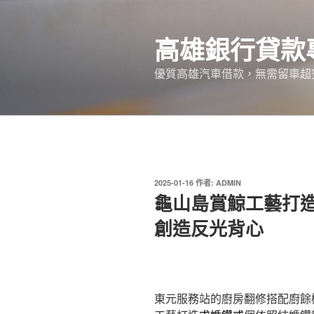
跳
至
高雄銀行貸款
主
要
優質高雄汽車借款，無需留車超
內
容
發
2025-01-16
作者:
ADMIN
佈
龜山島賞鯨工藝打
於
創造反光背心
東元服務站的廚房翻修搭配廚餘機1