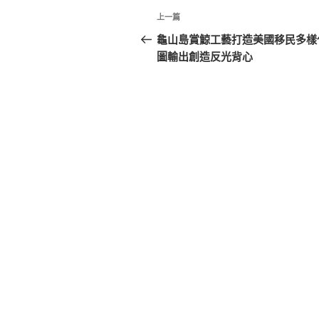
文
上
上一篇
章
一
龜山島賞鯨工藝打造美國移民多樣
篇
圖輸出創造反光背心
導
文
覽
章