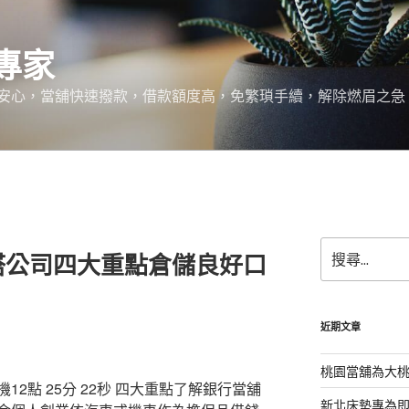
專家
安心，當舖快速撥款，借款額度高，免繁瑣手續，解除燃眉之急
搜
塔公司四大重點倉儲良好口
尋
關
鍵
字:
近期文章
桃園當舖為大
2點 25分 22秒
四大重點了解銀行當舖
新北床墊專為