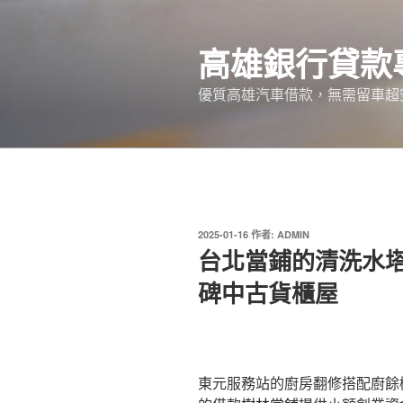
跳
至
高雄銀行貸款
主
要
優質高雄汽車借款，無需留車超
內
容
發
2025-01-16
作者:
ADMIN
佈
台北當鋪的清洗水
於
碑中古貨櫃屋
東元服務站的廚房翻修搭配廚餘機1