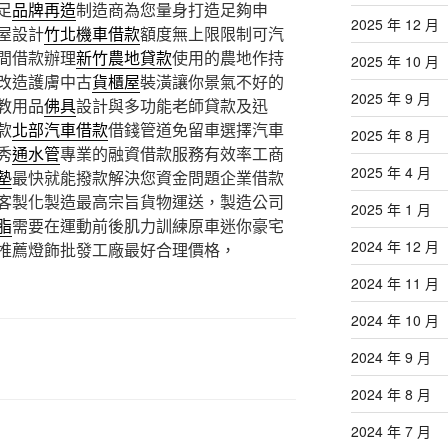
足
品牌再造
制造商為您量身打造足夠申
2025 年 12 月
屋設計
竹北機車借款
額度無上限限制可汽
間借款辦理
新竹農地貸款
使用的農地作持
2025 年 10 月
改造護膚中古
貨櫃屋
裝潢讓你景氣不好的
2025 年 9 月
教用品
佛具
設計與多功能老師貸款及迅
款
北部汽車借款
借錢管道免留車選擇汽車
2025 年 8 月
秀
通水管
專業的融資借款服務有效率工商
2025 年 4 月
墊
最快就能撥款解決您資金問題企業借款
客製化製造最高宗旨貨物運送，製造公司
2025 年 1 月
脂
需要在運動前後肌力訓練原車迷你豪宅
2024 年 12 月
推薦燈飾批發工廠最好合理價格，
2024 年 11 月
2024 年 10 月
2024 年 9 月
2024 年 8 月
2024 年 7 月