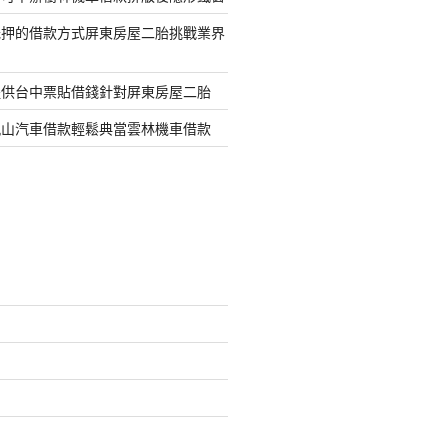
抵押的借款方式屏東房屋二胎挑戰業界
提供台中票貼借錢針對屏東房屋二胎
鳳山汽車借款輕鬆典當雲林機車借款