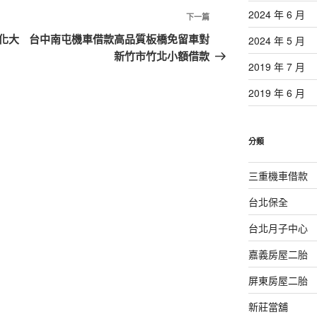
2024 年 6 月
下
下一篇
一
化大
台中南屯機車借款高品質板橋免留車對
2024 年 5 月
篇
新竹市竹北小額借款
2019 年 7 月
文
章
2019 年 6 月
分類
三重機車借款
台北保全
台北月子中心
嘉義房屋二胎
屏東房屋二胎
新莊當舖