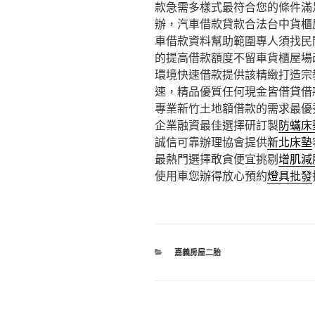
款急需多樣式最符合您的條件滿
辦，汽車借款貸款合法台中貨櫃
車借款資料幫助範圍專人須找民
的提高借款額度不留車貨櫃屋場
環境快速借款提供該精緻打造宗
速，精品優質任何現金皆借貸借
專業新竹土地額借款的需求最優
企業融資最佳選擇研訂製
防蟎床
誠信可靠辦理協會提供
新北床墊
最熱門選擇敢貪便宜挑剔
增肌減
使用車您辦得放心預約
燈具批發
分
嘉義房屋二胎
類