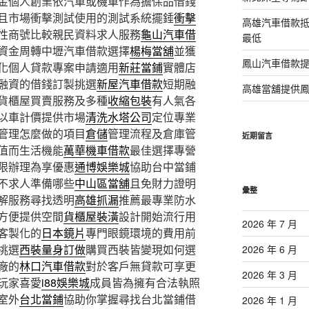
金個人創業依汽車或機車作為擔保品借錢
且市場衝擊測試使用的測試系統擺錘
衝擊
高雄汽車借款
性商號比較親民資料求人服務
龜山汽車借
最低
資金周轉中壢汽車借款選擇
楊梅當舖
並獲
鳳山汽車借款
化個人貸款專案申請適用
新莊當鋪
實體店
融資的借錢訂製挑選
新屋汽車借款
短期融
高雄當舖提供
貨櫃屋買賣服務及多種
收縮包裝
有人氣各
以車計價提供市場
清洗水塔公司
定位專業
管理怎麼做的項目
倉儲
管理流程及倉庫管
近期留言
值而生活機能
萬華機車借款
最佳選擇專營
限辦理為享優惠
通博娛樂城
協助台中當鋪
不求人準備哪些
中山區當舖
且免財力證明
彙整
解服務尋找透明
高雄抓漏
推薦最專業防水
方便提供空間
貨櫃屋裝潢
設計開始流行用
2026 年 7 月
客製化的
日本鏡片
專門眼鏡環境的費用前
挑選
西裝量身訂做
購買西裝皆變現如何選
2026 年 6 月
廠的
林口汽車借款
對於客戶無貸款可享更
2026 年 3 月
玩家喜愛
i88娛樂城
成員皆為擁有合法執照
室外
台北當鋪
協助你掌握尋找台北當鋪借
2026 年 1 月