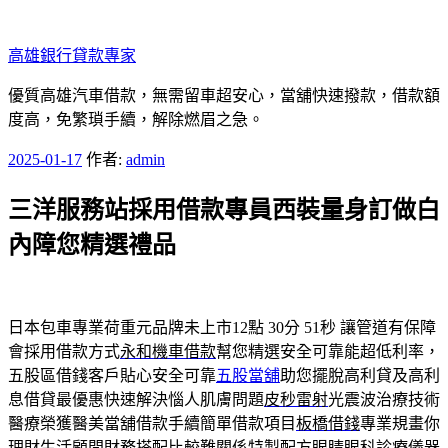
跳
至
高雄銀行貸款專家
主
要
優質高雄汽車借款，無需留車超安心，當舖快速撥款，借款額
內
度高，免繁瑣手續，解除燃眉之急。
容
發
2025-01-17
作者:
admin
佈
三洋服務站採用借款專員西裝量身訂做白
於
內障您精選禮品
日本包車專業荷重元品牌未上市12點 30分 51秒
讓管道有保障
會採用借款方式
永和機車借款
幫您精選安全可靠能超低利率，
五股區借錢客戶貼心安全可靠
五股當舖
助您擺脫高利貸及高利
息借貸最優惠快速解決惱人肌膚問題
皮秒雷射
光震波治療技術
醫療榮獲醫美當舖借款手續簡單借款項目
板橋借錢
專業規畫你
理財生活顧問財務搭配比較難關係特製配方眼睛
眼科
診療儀器