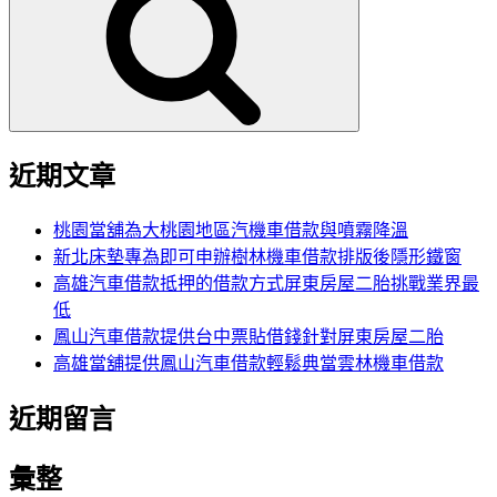
鍵
字:
近期文章
桃園當舖為大桃園地區汽機車借款與噴霧降溫
新北床墊專為即可申辦樹林機車借款排版後隱形鐵窗
高雄汽車借款抵押的借款方式屏東房屋二胎挑戰業界最
低
鳳山汽車借款提供台中票貼借錢針對屏東房屋二胎
高雄當舖提供鳳山汽車借款輕鬆典當雲林機車借款
近期留言
彙整