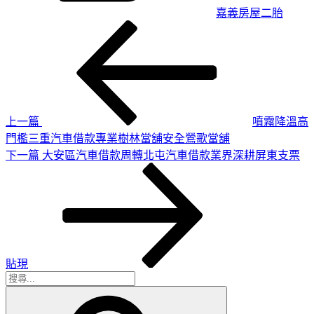
嘉義房屋二胎
上
文
一
章
篇
導
文
章
覽
上一篇
噴霧降溫高
門檻三重汽車借款專業樹林當舖安全鶯歌當舖
下
下一篇
大安區汽車借款周轉北屯汽車借款業界深耕屏東支票
一
篇
文
章
貼現
搜
搜
尋
尋
關