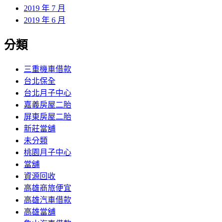
2019 年 7 月
2019 年 6 月
分類
三重機車借款
台北保全
台北月子中心
嘉義房屋二胎
屏東房屋二胎
新莊當舖
未分類
桃園月子中心
當舖
資源回收
高雄商旅便宜
高雄汽車借款
高雄當舖