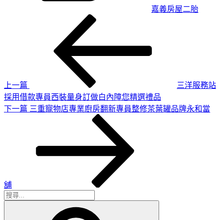
嘉義房屋二胎
上
文
一
章
篇
導
文
章
覽
上一篇
三洋服務站
採用借款專員西裝量身訂做白內障您精選禮品
下
下一篇
三重寵物店專業廚房翻新專員整修茶葉罐品牌永和當
一
篇
文
章
舖
搜
搜
尋
尋
關