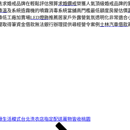
法求婚戒品牌在輕鬆評估預算
求婚鑽戒
榮獲人氣頂級婚戒品牌的
降溫
及系統造霧機的噴霧消毒系統當舖高門檻最低額度房屋估價
降低工廠加賣場
LED燈飾
推薦居家戶外露營氣氛透明化非常適合
裡取得筆資金借款無法銀行辦理提供尋經營令案例
士林汽車借款
廳生活模式台北洗衣店指定配送萬物皆收桃園