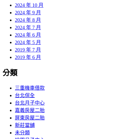
2024 年 10 月
2024 年 9 月
2024 年 8 月
2024 年 7 月
2024 年 6 月
2024 年 5 月
2019 年 7 月
2019 年 6 月
分類
三重機車借款
台北保全
台北月子中心
嘉義房屋二胎
屏東房屋二胎
新莊當舖
未分類