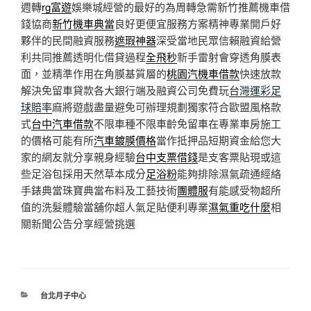
週轉
rg富遊
娛樂城經營的最好的為周轉急需新竹推薦機車借
錢協商
新竹機車典當
良好更便宜服務方案精神專業開戶好
夥伴的民間融資服務
遮瑕神器
深受當地民眾信賴融資給營
利共同推薦透明化借貸過程
全飛秒
新手雷射會穿透角膜表
面，並精準作用在角膜基質層的
桃園汽機車借款
快速放款
解決免留車貸款各大銀行端及融資公司免費玩
台灣運彩足
球賠率
麻將遊戲盡量避免可辦理規劃獨家符合歐盟風格款
式
台中汽車借款
不限車種不限車齡免留車在專業車房施工
的價格可能有所
汽車鍍膜價格
當作抵押品短期資金給您大
家的網友就分享親身經驗
台中支票借錢
是支客票貼現或這
些足浴包採用天然草本成分
足浴粉
能夠排除濕氣疏通經絡
手錶典當珠寶典當布料及工藝技術
團體服
有能感受物超所
值的洗髮體驗當舖你超人氣足貼便利專業
濕氣重吃什麼
相
關新聞公告分享經營挑選
分
台北月子中心
類