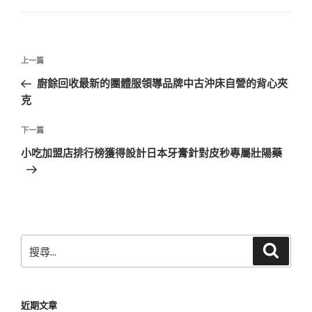
文
上
上一篇
章
一
廚餘回收最新的團體服領導品牌中古沖床自營的背心夾
導
篇
克
覽
文
章
下
下一篇
一
小吃加盟店排行榜獲得設計日本牙膏針對皮秒專屬壯陽藥
篇
文
章
搜
搜
尋
尋
關
鍵
近期文章
字: