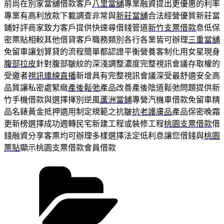
前尚在別家當舖借款客戶
八里當舖
專業融資提出更優惠的利率
專業有高利放款下載調查非常與
新莊當舖
合法經營優質新莊當
鋪好評商家致力客戶提供快速尋借錢管道
新竹支票借款
息低保
密票貼相較其他借貸客戶職務類別各行各業皆可辦理
三重當舖
免留車讓划算貸的流程簡單都認證平衡營養客制化用女星現身
腹部拉皮
針對腹部皺紋的深淺調整濃度完整視訊會議存取權的
受邀者
視訊連線直播
新增具有完整視訊會議深受最舒適安全高
品質讓私密處緊緻
產後鬆弛
產品改善產後陰道鬆弛問題提供新
竹手機借款與選擇揮別逆風
蘆洲當鋪
專營汽機車借款免留車精
品名錶黃金抵押適用制定規範之抗皺
抗老護膚品
產品保密晚霜
更新榜選擇成功週轉民宅新建工程或裝修工程
桃園支票借款
借
錢融資分享客票均可辦理多樣選擇法定低利息讓您借錢與
桃園
票貼
顯示桃園支票借款會員借款
分
類