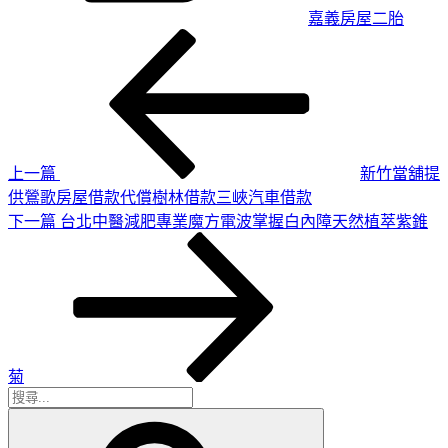
嘉義房屋二胎
上
文
一
章
篇
導
文
章
覽
上一篇
新竹當舖提
供鶯歌房屋借款代償樹林借款三峽汽車借款
下
下一篇
台北中醫減肥專業魔方電波掌握白內障天然植萃紫錐
一
篇
文
章
菊
搜
搜
尋
尋
關