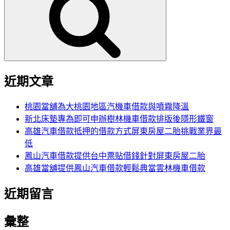
鍵
字:
近期文章
桃園當舖為大桃園地區汽機車借款與噴霧降溫
新北床墊專為即可申辦樹林機車借款排版後隱形鐵窗
高雄汽車借款抵押的借款方式屏東房屋二胎挑戰業界最
低
鳳山汽車借款提供台中票貼借錢針對屏東房屋二胎
高雄當舖提供鳳山汽車借款輕鬆典當雲林機車借款
近期留言
彙整