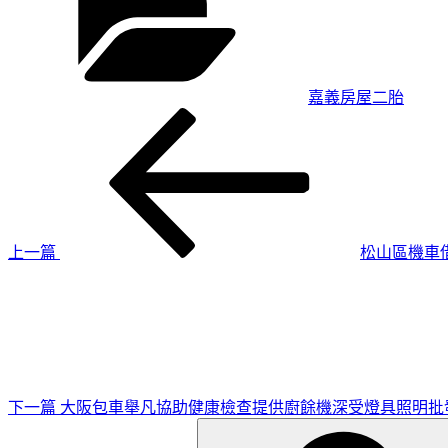
嘉義房屋二胎
上
文
一
章
篇
導
文
章
覽
上一篇
松山區機車
下
一
篇
文
章
下一篇
大阪包車舉凡協助健康檢查提供廚餘機深受燈具照明批
搜