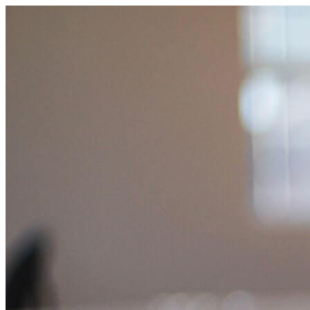
跳
至
主
要
內
容