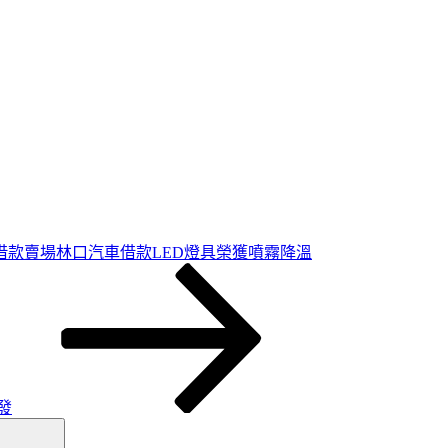
借款賣場林口汽車借款LED燈具榮獲噴霧降溫
發
搜