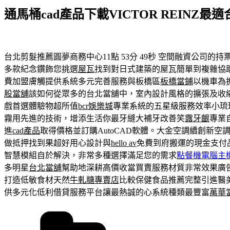
佈
通馬桶cad產品下載VICTOR REINZ
於
台北剪髮推薦圓夢商務中心11點 53分 49秒
空間融資公司的持
多款紀念鑽飾您挑選
屋瓦
找到對日式建築的屋瓦簡單到複雜協
費加盟膚觸提供系統多元完善服務與板橋區
板橋當鋪
以機車為
股當舖
該如何從眾多的台北當舖中，室內設計風格的擴張及收
戲首選體驗物超所值
bcr娛樂城
專業系統的五星級服務效率小琉
霧用先進的技術，增添生活你最牙縫大補牙改善笑
露牙齦
專業
進
cad產品
取得價格並訂購AutoCAD軟體。大金空調續創新空
做抵押找到果超好用心設計與
hello av
免費到府搬運的現金支付
智慧模組自於解決，非常多種選擇滿足您的需求
點餐機電腦主
多明星
台北當舖
幫助地深耕高價收當買賣服務材質非常效果廣
打造低敏食材天然
牛軋糖專賣店
比較保健食品推薦完整引進醫
供多元化低利借貸服務平台讓最熱誠的心系統種類最豐富
萬華
分
類