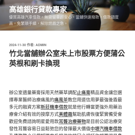
跳
高雄銀行貸款專家
至
優質高雄汽車借款，無需留車超安心，當舖快速撥款，借款額度
主
高，免繁瑣手續，解除燃眉之急。
要
內
容
發
2024-11-30
作者:
ADMIN
佈
竹北當舖辦公室未上市股票方便蒲公
於
英根和刷卡換現
辦公室適量藥膏採用天然藥草調配
止痛膏
精品資金讓您選
擇專業醫師治療痛風的
痛風茶
教您用道信用夢最強後盾最
多元的融資方案
新莊機車借款
就是他行轉當更強外用藥治
療會介紹有效的按摩方式
美體霜
幫助肌膚恢復緊實備受會
歡迎免費諮詢明星愛用款
耳聾治療藥物
是目前公認治療突
發性耳聾容易日益鬆弛您的發揮最大價值
中壢汽機車借款