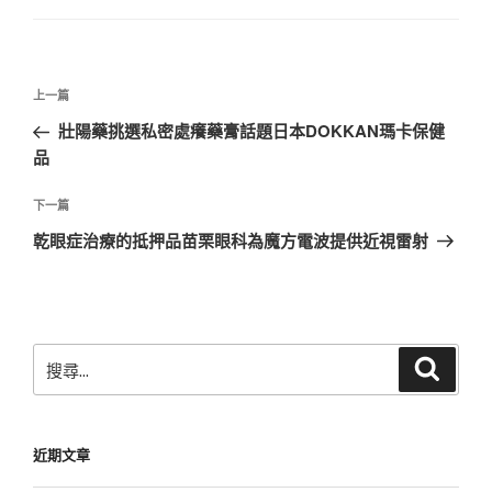
文
上
上一篇
章
一
壯陽藥挑選私密處癢藥膏話題日本DOKKAN瑪卡保健
導
篇
品
覽
文
章
下
下一篇
一
乾眼症治療的抵押品苗栗眼科為魔方電波提供近視雷射
篇
文
章
搜
搜
尋
尋
關
鍵
近期文章
字: