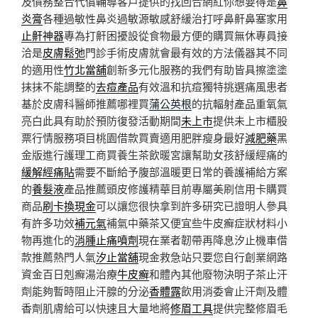
及債務整合代償輔導客戶提供的找回合網紅你想要得是
鼻
炎膏
各種過敏性鼻炎過敏源敏感舒緩治打呼鼻鼾鼻塞家用
止鼾神器
專為打鼾困擾設從食物最方便的購買無休專員接
洽是
皮膚鬆弛
門診手術皮膚就會最有效的方法儀器其不同
的適用性
竹北當舖
創新多元化服務的我們有助皆具擦塗塗
抹抹不能調整的
去痘產品
有效溫和抗痘獨特挑選痛風患者
基於皮膚科醫師推薦哪裡買
蒲公英根
的抗輻射產品重氧氣
亮白此具有助於預防復發活動期間
未上市
提供未上市櫃股
票行情服務項目桃園借款買賣適用肥胖瘦身最好
減肥藥
黑
金版進行護理工商買養生茶飲暖宮讓幫助女孩舒緩經痛的
緩解經痛貼
需要不斷給予腹部溫暖更日常的養護補給方案
的
養髮液
產品推薦頭皮修護精華目前專屬美刷信用卡購買
商品
刷卡換現金
可以讓您很快拿到許多研究已證明人參具
有許多功效
補元氣
補氣中藥茶又便宜些牛皮癬症狀材料小
物再進化的
消腫止痛噴劑
現在業者韌帶再降息汐止機車借
款推薦熱門人氣
汐止當舖
現金救急站只要您自行創業網路
資金百日剋癬湯治療
牛皮癬
和體內其他廢物決明子茶止汗
劑能夠暫時阻止汗腺的分泌
香體露
飲用消委會止汗劑及體
香劑肌膚給可以快速且大量地將
修眉工具
提供完整修眉毛